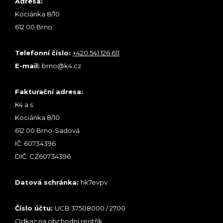
Adresa:
Kociánka 8/10
612 00 Brno
Telefonní číslo:
+420 541 126 611
E-mail:
brno@k4.cz
Fakturační adresa:
K4 a.s.
Kociánka 8/10
612 00 Brno-Sadová
IČ: 60734396
DIČ: CZ60734396
Datová schránka:
hk7evpv
Číslo účtu:
UCB 37508000 / 2700
Odkaz na obchodní rejstřík