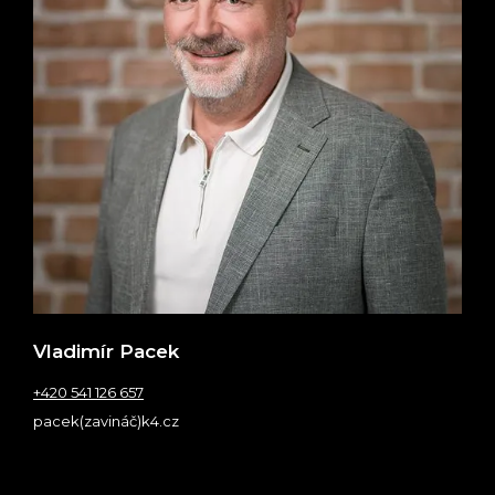
Vladimír Pacek
+420 541 126 657
pacek(zavináč)k4.cz