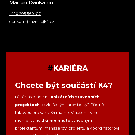
Marián Dankanin
+420 295 560 417
dankanin(zavináč)k4.cz
#
KARIÉRA
Chcete být součástí K4?
Láká vás práce na
unikátních stavebních
projektech
se zkušenými architekty? Přesně
takovou pro vás v K4 máme. V našem týmu
momentálně
držíme místo
schopným
projektantům, manažerovi projektů a koordinátorovi