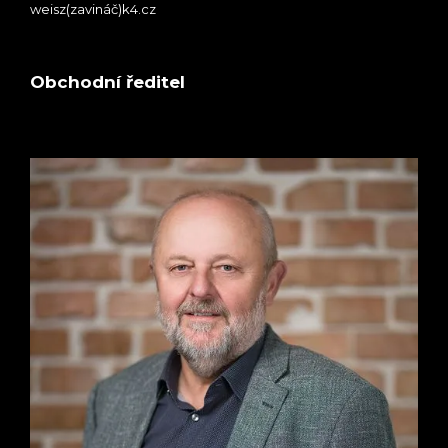
weisz(zavináč)k4.cz
Obchodní ředitel