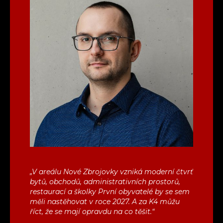
„V areálu Nové Zbrojovky vzniká moderní čtvrť
bytů, obchodů, administrativních prostorů,
restaurací a školky První obyvatelé by se sem
měli nastěhovat v roce 2027. A za K4 můžu
říct, že se mají opravdu na co těšit.“