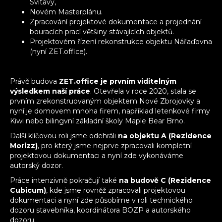
Svitavy,
Novém Masterplánu.
Zpracování projektové dokumentace a projednání
bouracích prací většiny stávajících objektů.
Projektovém řízení rekonstrukce objektu Nářaďovna
(nyní ZET.office).
Právě budova
ZET.office je prvním viditelným
výsledkem naší práce
. Otevřela v roce 2020, stala se
prvním zrekonstruovaným objektem Nové Zbrojovky a
nyní je domovem mnoha firem, například letenkové firmy
Kiwi nebo bilingvní základní školy Maple Bear Brno.
Další klíčovou roli jsme odehráli
na objektu A (Rezidence
Morizz)
, pro který jsme nejprve zpracovali kompletní
projektovou dokumentaci a nyní zde vykonáváme
autorský dozor.
Práce intenzivně pokračují také
na budově C (Rezidence
Cubicum)
, kde jsme rovněž zpracovali projektovou
dokumentaci a nyní zde působíme v roli technického
dozoru stavebníka, koordinátora BOZP a autorského
dozoru.