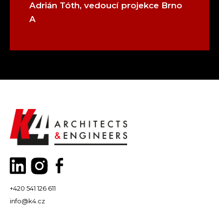
Adrián Tóth, vedoucí projekce Brno
A
+420 541 126 611
info@k4.cz