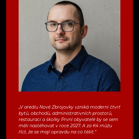
„V areálu Nové Zbrojovky vzniká moderní čtvrť
bytů, obchodů, administrativních prostorů,
restaurací a školky První obyvatelé by se sem
měli nastěhovat v roce 2027. A za K4 můžu
říct, že se mají opravdu na co těšit.“