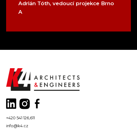
Adrián Tóth, vedoucí projekce Brno
A
+420 541 126,611
info@k4.cz