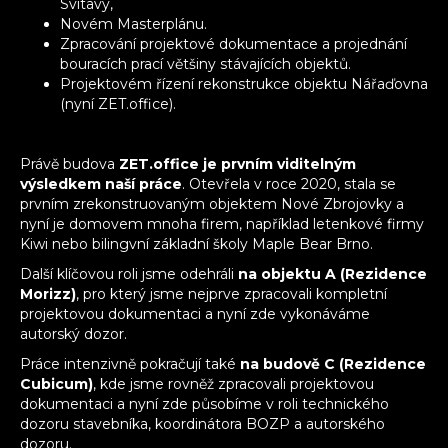
Svitavy,
Novém Masterplánu.
Zpracování projektové dokumentace a projednání
bouracích prací většiny stávajících objektů.
Projektovém řízení rekonstrukce objektu Nářaďovna
(nyní ZET.office).
Právě budova
ZET.office je prvním viditelným
výsledkem naší práce
. Otevřela v roce 2020, stala se
prvním zrekonstruovaným objektem Nové Zbrojovky a
nyní je domovem mnoha firem, například letenkové firmy
Kiwi nebo bilingvní základní školy Maple Bear Brno.
Další klíčovou roli jsme odehráli
na objektu A (Rezidence
Morizz)
, pro který jsme nejprve zpracovali kompletní
projektovou dokumentaci a nyní zde vykonáváme
autorský dozor.
Práce intenzivně pokračují také
na budově C (Rezidence
Cubicum)
, kde jsme rovněž zpracovali projektovou
dokumentaci a nyní zde působíme v roli technického
dozoru stavebníka, koordinátora BOZP a autorského
dozoru.