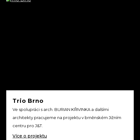
Trio Brno
Ve spolupráci s arch. BURIAN KŘIVINKA a dalšími
architekty pracujeme na projektu v brněnském Jižním
centru pro J&T.
Více o projektu