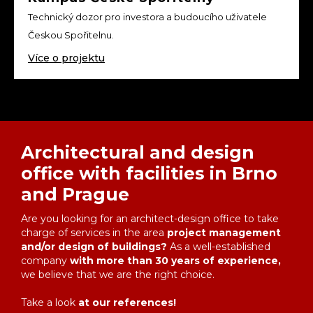
Technický dozor pro investora a budoucího uživatele
Českou Spořitelnu.
Více o projektu
Architectural and design
office with facilities in Brno
and Prague
Are you looking for an architect-design office to take
charge of services in the area
project management
and/or design of buildings?
As a well-established
company
with more than 30 years of experience,
we believe that we are the right choice.
Take a look
at our references!