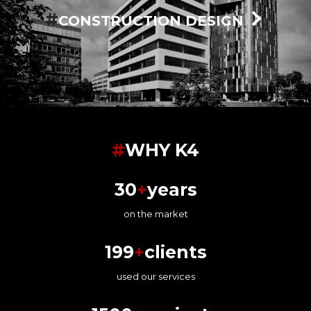
#
CONSTRUCTION DESIGN
#
WHY K4
30
+
years
on the market
199
+
clients
used our services