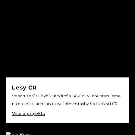
Lesy ČR
Ve sdružení s Chybík+Kryštof a TAROS NOVA pracujeme
na projektu administrativní dřevostavby ředitelství LČR.
Více o projektu