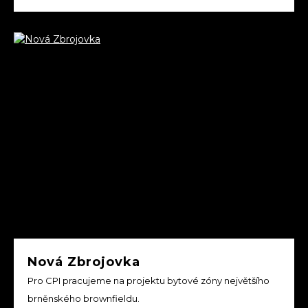
Nová Zbrojovka
Pro CPI pracujeme na projektu bytové zóny největšího
brněnského brownfieldu.