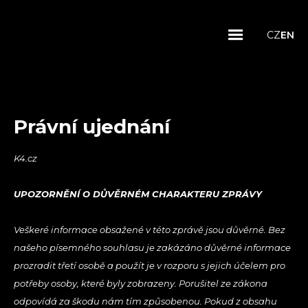
CZ
EN
Právní ujednání
K4.cz
UPOZORNĚNÍ O DŮVĚRNÉM CHARAKTERU ZPRÁVY
Veškeré informace obsažené v této zprávě jsou důvěrné. Bez
našeho písemného souhlasu je zakázáno důvěrné informace
prozradit třetí osobě a použít je v rozporu s jejich účelem pro
potřeby osoby, které byly zobrazeny. Porušitel ze zákona
odpovídá za škodu nám tím způsobenou. Pokud z obsahu