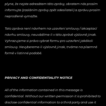
plyne, že nejste adresátem této zprávy, obratem nás prosím
informujte (zasláním zprávy zpět odesílateli) a zprávu prosím
neprodleně vymažte.
Tato zpráva není návrhem na uzavření smlouvy / akceptací
návrhu smlouvy, neuvádíme-li v této zprávě výslovně jinak.
Vyhrazujeme si právo vybrat formu pro uzavření jakékoli
smlouvy. Nevybereme-li výslovně jinak, trváme na písemné
formě v listinné podobě.
PRIVACY AND CONFIDENTIALITY NOTICE
All of the information contained in this message is
confidential. Without our written permission it is prohibited to
disclose confidential information to a third party and use it