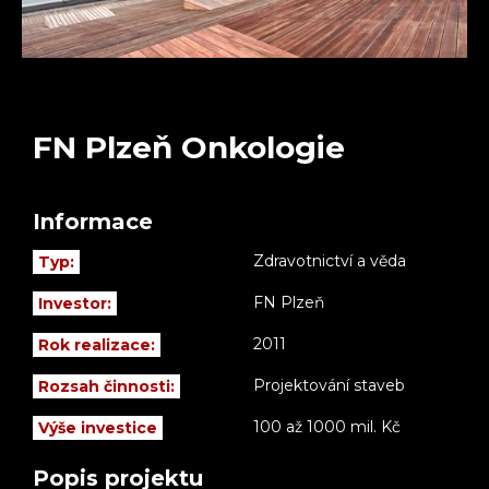
FN Plzeň Onkologie
Informace
Zdravotnictví a věda
Typ:
FN Plzeň
Investor:
2011
Rok realizace:
Projektování staveb
Rozsah činnosti:
100 až 1000 mil. Kč
Výše investice
Popis projektu