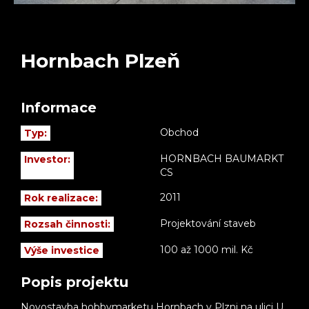
Hornbach Plzeň
Informace
Obchod
Typ:
HORNBACH BAUMARKT
Investor:
CS
2011
Rok realizace:
Projektování staveb
Rozsah činnosti:
100 až 1000 mil. Kč
Výše investice
Popis projektu
Novostavba hobbymarketu Hornbach v Plzni na ulici U