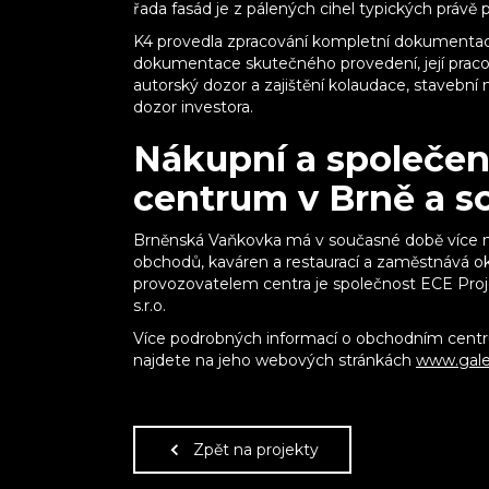
řada fasád je z pálených cihel typických právě 
K4 provedla zpracování kompletní dokumentac
dokumentace skutečného provedení, její pracov
autorský dozor a zajištění kolaudace, staveb
dozor investora.
Nákupní a společe
centrum v Brně a s
Brněnská Vaňkovka má v současné době více n
obchodů, kaváren a restaurací a zaměstnává ok
provozovatelem centra je společnost ECE Pr
s.r.o.
Více podrobných informací o obchodním centru
najdete na jeho webových stránkách
www.gale
Zpět na projekty