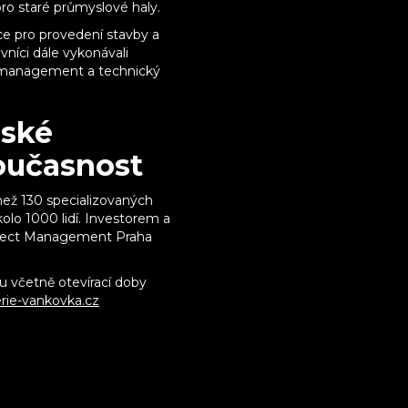
pro staré průmyslové haly.
e pro provedení stavby a
níci dále vykonávali
ní management a technický
nské
oučasnost
ež 130 specializovaných
olo 1000 lidí. Investorem a
oject Management Praha
 včetně otevírací doby
rie-vankovka.cz