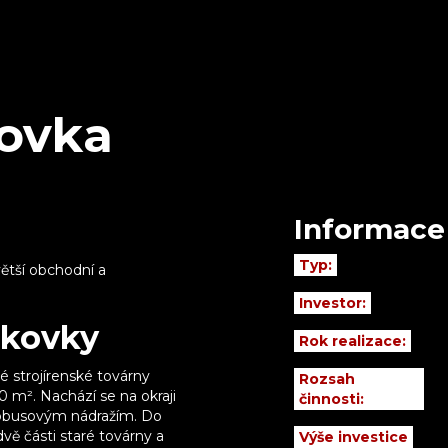
kovka
Informace
Typ:
ětší obchodní a
Investor:
ňkovky
Rok realizace:
é strojírenské továrny
Rozsah
0 m². Nachází se na okraji
činnosti:
tobusovým nádražím. Do
vě části staré továrny a
Výše investice