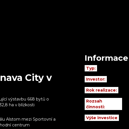
Informace
Typ:
nava City v
Investor:
Rok realizace:
ující výstavbu 668 bytů o
Rozsah
2,8 ha v blízkosti
činnosti:
Výše investice
lu Alstom mezi Sportovní a
chodní centrum