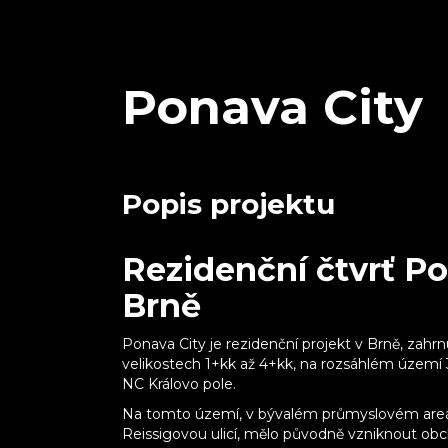
Ponava City
Popis projektu
Rezidenční čtvrť Po
Brně
Ponava City je rezidenční projekt v Brně, zahrn
velikostech 1+kk až 4+kk, na rozsáhlém území 3
NC Královo pole.
Na tomto území, v bývalém průmyslovém areá
Reissigovou ulicí, mělo původně vzniknout ob