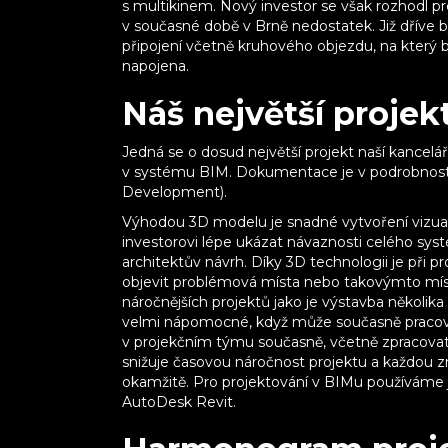
s multikinem. Nový investor se však rozhodl pro
v současné době v Brně nedostatek. Již dříve 
připojení včetně kruhového objezdu, na který b
napojena.
Náš největší projek
Jedná se o dosud největší projekt naší kancel
v systému BIM. Dokumentace je v podrobnost
Development).
Výhodou 3D modelu je snadné vytvoření vizual
investorovi lépe ukázat návaznosti celého syst
architektův návrh. Díky 3D technologii je při 
objevit problémová místa nebo takovýmto mís
náročnějších projektů jako je výstavba několi
velmi nápomocné, když může současně pracovat
v projekčním týmu současně, včetně zpracovate
snižuje časovou náročnost projektu a každou změ
okamžitě. Pro projektování v BIMu používáme j
AutoDesk Revit.