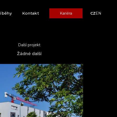
říběhy
Kontakt
Kariéra
CZ
EN
Další projekt
Žádné další