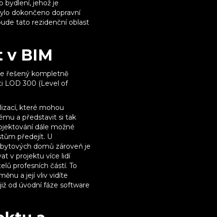
 bydlení, jehož je
bylo dokončeno dopravní
ude tato rezidenční oblast
t v BIM
áře řešený kompletně
i LOD 300 (Level of
izací, které mohou
ému a představit si tak
projektování dále možné
tům předejít. U
ka bytových domů zároveň je
 v projektu více lidí
lů profesních částí. To
nu a její vliv vidíte
iž od úvodní fáze software