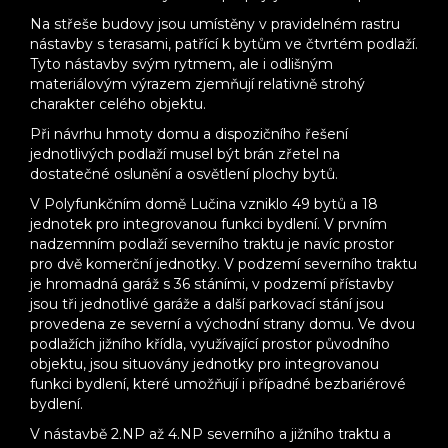
Na střeše budovy jsou umístěny v pravidelném rastru
nástavby s terasami, patřící k bytům ve čtvrtém podlaží.
Tyto nástavby svým rytmem, ale i odlišným
materiálovým výrazem zjemňují relativně strohý
charakter celého objektu.
Při návrhu hmoty domu a dispozičního řešení
jednotlivých podlaží musel být brán zřetel na
dostatečné oslunění a osvětlení plochy bytů.
V Polyfunkčním domě Lučina vzniklo 49 bytů a 18
jednotek pro integrovanou funkci bydlení. V prvním
nadzemním podlaží severního traktu je navíc prostor
pro dvě komerční jednotky. V podzemí severního traktu
je hromadná garáž s 36 stáními, v podzemí přístavby
jsou tři jednotlivé garáže a další parkovací stání jsou
provedena ze severní a východní strany domu. Ve dvou
podlažích jižního křídla, využívající prostor původního
objektu, jsou situovány jednotky pro integrovanou
funkci bydlení, které umožňují i případné bezbariérové
bydlení.
V nástavbě 2.NP až 4.NP severního a jižního traktu a