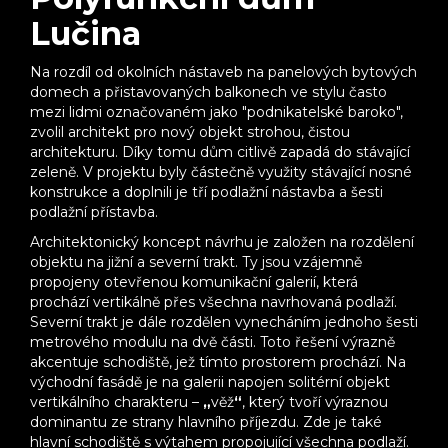
Lučina
Na rozdíl od okolních nástaveb na panelových bytových
domech a přistavovaných balkonech ve stylu často
mezi lidmi označovaném jako "podnikatelské baroko",
zvolil architekt pro nový objekt strohou, čistou
architekturu. Díky tomu dům citlivě zapadá do stávající
zeleně. V projektu byly částečně využity stávající nosné
konstrukce a doplnili je tří podlažní nástavba a šesti
podlažní přístavba.
Architektonický koncept návrhu je založen na rozdělení
objektu na jižní a severní trakt. Ty jsou vzájemně
propojeny otevřenou komunikační galerií, která
prochází vertikálně přes všechna navrhovaná podlaží.
Severní trakt je dále rozdělen vynecháním jednoho šesti
metrového modulu na dvě části. Toto řešení výrazně
akcentuje schodiště, jež tímto prostorem prochází. Na
východní fasádě je na galerii napojen solitérní objekt
vertikálního charakteru –
„
věž
“
, který tvoří výraznou
dominantu ze strany hlavního příjezdu. Zde je také
hlavní schodiště s výtahem propojující všechna podlaží.