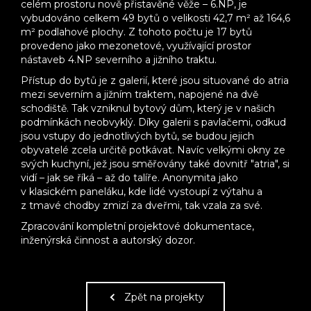
celém prostoru nově přistavěné věže – 6.NP, je
vybudováno celkem 49 bytů o velikosti 42,7 m² až 164,6
m² podlahové plochy. Z tohoto počtu je 17 bytů
provedeno jako mezonetové, využívající prostor
nástaveb 4.NP severního a jižního traktu.
Přístup do bytů je z galerií, které jsou situované do atria
mezi severním a jižním traktem, napojené na dvě
schodiště. Tak vzniknul bytový dům, který je v našich
podmínkách neobvyklý. Díky galerii s pavlačemi, odkud
jsou vstupy do jednotlivých bytů, se budou jejich
obyvatelé zcela určitě potkávat. Navíc velkými okny ze
svých kuchyní, jež jsou směřovány také dovnitř "atria", si
vidí – jak se říká – až do talíře. Anonymita jako
v klasickém paneláku, kde lidé vystoupí z výtahu a
z tmavé chodby zmizí za dveřmi, tak vzala za své.
Zpracování kompletní projektové dokumentace,
inženýrská činnost a autorský dozor.
Zpět na projekty