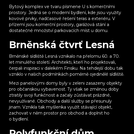
Bytový komplex ve tvaru písmene U s komerčními
prostory. Jedná se o moderní bydlení, kde jsou využity
kovové prvky, nadčasové řešení teras a exteriéru. V
přízemí jsou komerční prostory, garážová stání a
dostatečné množství parkovacích míst u domu.
Brněnská čtvrť Lesná
Brněnské sídliště Lesná vznikalo na přelomu 60. a 70.
let minulého století. Architekti, kteří ho projektovali,
čerpali inspiraci v dalekém Finsku. Na tehdejší dobu tak
vzniklo v našich podmínkách poměrně ojedinělé sídliště.
Mezi panelovými domy byly v zeleni zasazeny objekty
pro občanskou vybavenost. Ty však se změnou doby
ztratily svoji funkčnost a začaly zůstávat prázdné,
nevyužívané. Obchody a další služby se přesunuly
jinam. Vznikla tak myšlenka využít stávající objekt,
zachovat v něm prostor pro obchod a doplnit ho
o bydlení.
Polyfunkční dům