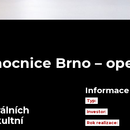
ocnice Brno – ope
Informace
Typ:
álních
Investor:
ultní
Rok realizace: