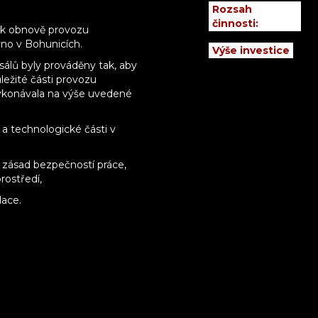
Rozsah
činnosti:
í k obnově provozu
rno v Bohunicích.
Výše investice
álů byly prováděny tak, aby
ležité části provozu
vykonávala na výše uvedené
a technologické části v
 zásad bezpečností práce,
rostředí,
dace.