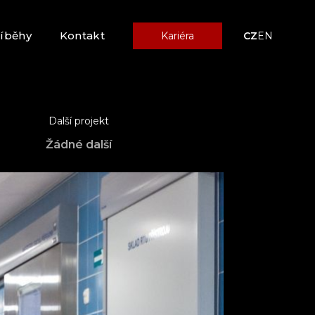
říběhy
Kontakt
Kariéra
CZ
EN
Další projekt
Žádné další