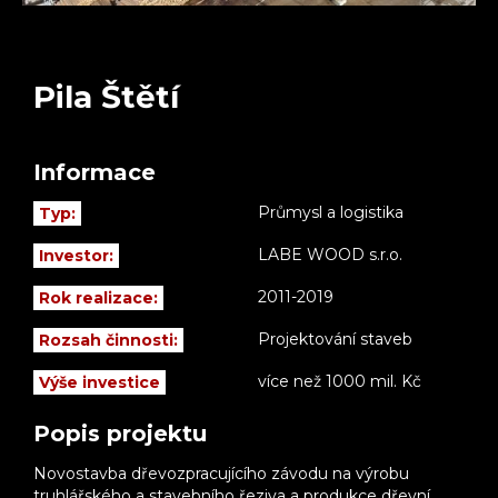
Pila Štětí
Informace
Průmysl a logistika
Typ:
LABE WOOD s.r.o.
Investor:
2011-2019
Rok realizace:
Projektování staveb
Rozsah činnosti:
více než 1000 mil. Kč
Výše investice
Popis projektu
Novostavba dřevozpracujícího závodu na výrobu
truhlářského a stavebního řeziva a produkce dřevní